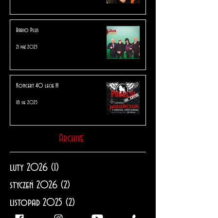
Radio Plus
21 paź 2025
Koncert 40 lecie !!!
18 sie 2025
Archive
luty 2026
(1)
1 post
styczeń 2026
(2)
2 posty
listopad 2025
(2)
2 posty