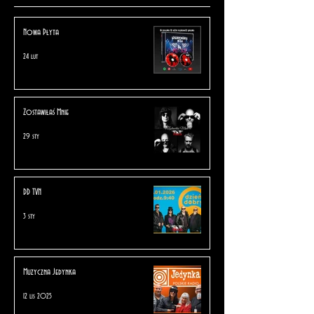
Nowa Płyta
24 lut
Zostawiłaś Mnie
29 sty
DD TVN
3 sty
Muzyczna Jedynka
12 lis 2025