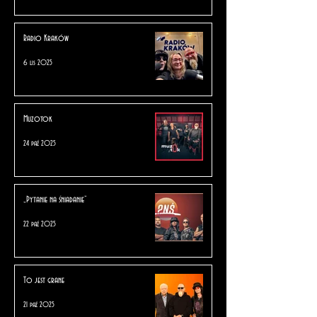
Radio Kraków
6 lis 2025
Muzotok
24 paź 2025
„Pytanie na śniadanie”
22 paź 2025
To jest grane
21 paź 2025