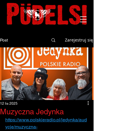
Zarejestruj się
Post
12 lis 2025
Muzyczna Jedynka
https://www.polskieradio.pl/jedynka/aud
ycje/muzyczna-