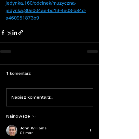
jedynka,160/odcinek/muzyczna-
jedynka,30e004ae-bd13-4e03-b84d-
a460951873b9
1 komentarz
Napisz komentarz...
Najnowsze
John Williams
01 mar